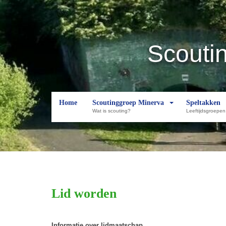
Scouti
Home
Scoutinggroep Minerva
Speltakken
Wat is scouting?
Leeftijdsgroepen
Lid worden
Informatie over lidmaatschap