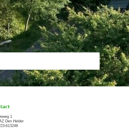
tact
weweg 1
AZ Den Helder
0223-613248